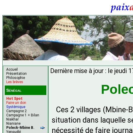
Dernière mise à jour : le jeudi
Accueil
Présentation
Philosophie
Les brèves
Pole
Sénégal
Hot Spot
Faire un don
Systémique
Ces 2 villages (Mbine-
Campagne 2
Campagne 1 + Bilan
situation dans laquelle s
Niakhar
Nianiane
Poleck-Mbine B.
nécessité de faire journ
Yenguélé