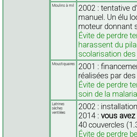
Moulins à mil
2002 : tentative d
manuel. Un élu lo
moteur donnant sa
Évite de perdre te
harassent du pilag
scolarisation des f
Moustiquaires
2001 : financeme
réalisées par des
Évite de perdre t
soin de la malari
Latrines
2002 : installatio
sèches
ventilées
2014 :
vous avez 
40 couvercles (1.
Évite de perdre b