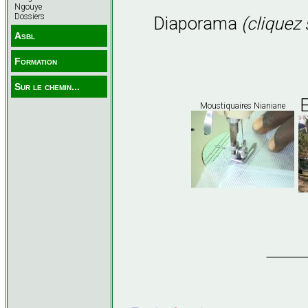
Ngouye
Dossiers
Diaporama
(cliquez
Asbl
Formation
Sur le chemin...
E
Moustiquaires Nianiane