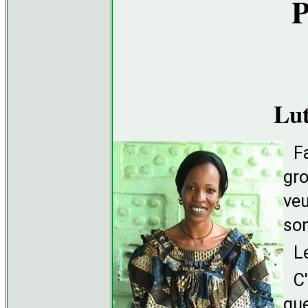
P
Lut
F
gro
veu
son
L
C'
que