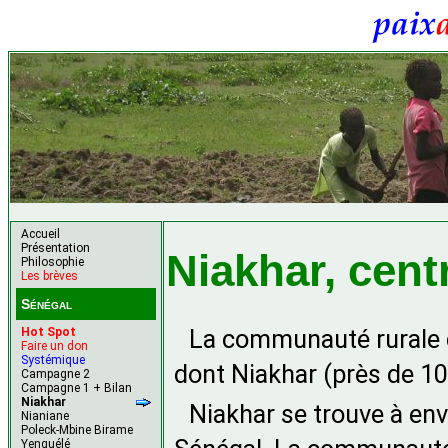
Accueil
Présentation
Niakhar, cent
Philosophie
Les brèves
Sénégal
La communauté rurale d
Hot Spot
Faire un don
Systémique
dont Niakhar (près de 10
Campagne 2
Campagne 1 + Bilan
Niakhar
Niakhar se trouve à env
Nianiane
Poleck-Mbine Birame
Yenguélé